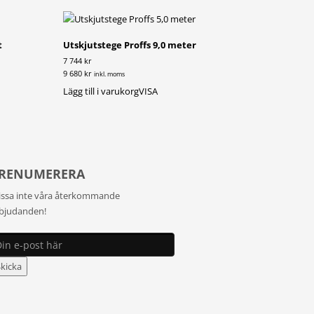
t
Utskjutstege Proffs 9,0 meter
7 744 kr
9 680 kr
inkl. moms
Lägg till i varukorg
VISA
RENUMERERA
ssa inte våra återkommande
bjudanden!
Skicka