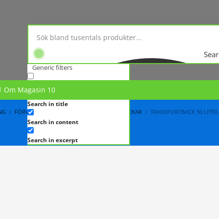
Sear
Generic filters
Exact matches only
Om Magasin 10
Search in title
NG
FÖRVARINGSBACKAR
TRAVBARA PLASTBACKAR
TRANSPORTBACK 50 LITER.
Search in content
Search in excerpt