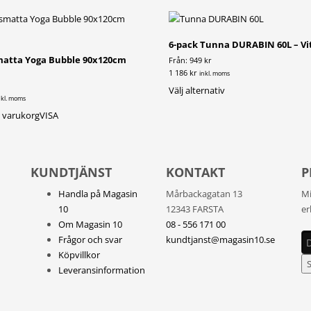
6-pack Tunna DURABIN 60L – Vi
atta Yoga Bubble 90x120cm
Från: 949 kr
1 186 kr
inkl. moms
Den
Välj alternativ
nkl. moms
här
 i varukorg
VISA
produkten
har
flera
varianter.
KUNDTJÄNST
KONTAKT
P
De
Handla på Magasin
Mårbackagatan 13
Mi
olika
10
12343 FARSTA
er
alternativen
Om Magasin 10
08 - 556 171 00
kan
Frågor och svar
kundtjanst@magasin10.se
väljas
Köpvillkor
på
Leveransinformation
produktsidan