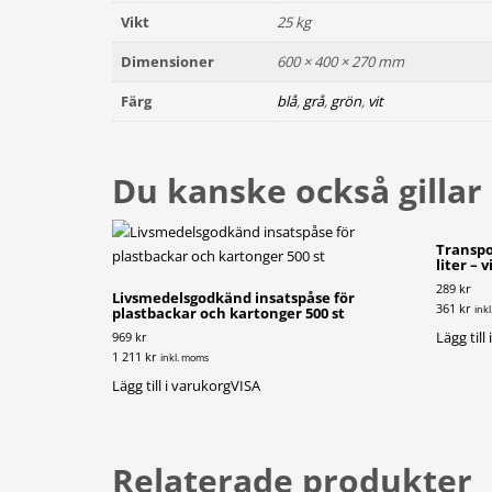
Vikt
25 kg
Dimensioner
600 × 400 × 270 mm
Färg
blå
,
grå
,
grön
,
vit
Du kanske också gillar
Transpo
liter – v
289 kr
Livsmedelsgodkänd insatspåse för
361 kr
ink
plastbackar och kartonger 500 st
Lägg till
969 kr
1 211 kr
inkl. moms
Lägg till i varukorg
VISA
Relaterade produkter