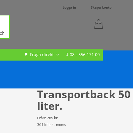
Logga in
Skapa konto
ch
Fråga direkt
08 - 556 171 00
Transportback 50
liter.
Från: 289 kr
361 kr
inkl. moms