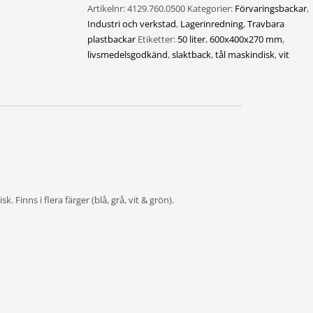
Artikelnr:
4129.760.0500
Kategorier:
Förvaringsbackar
,
mängd
Industri och verkstad
,
Lagerinredning
,
Travbara
plastbackar
Etiketter:
50 liter
,
600x400x270 mm
,
livsmedelsgodkänd
,
slaktback
,
tål maskindisk
,
vit
 Finns i flera färger (blå, grå, vit & grön).