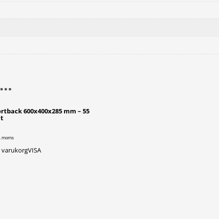
 …
rtback 600x400x285 mm – 55
it
l. moms
 i varukorg
VISA