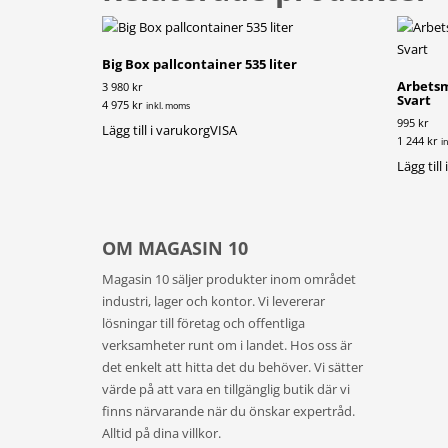
Big Box pallcontainer 535 liter
Arbetsm
3 980 kr
Svart
4 975 kr
inkl. moms
995 kr
Lägg till i varukorg
VISA
1 244 kr
i
Lägg till
OM MAGASIN 10
Magasin 10 säljer produkter inom området
industri, lager och kontor. Vi levererar
lösningar till företag och offentliga
verksamheter runt om i landet. Hos oss är
det enkelt att hitta det du behöver. Vi sätter
värde på att vara en tillgänglig butik där vi
finns närvarande när du önskar expertråd.
Alltid på dina villkor.