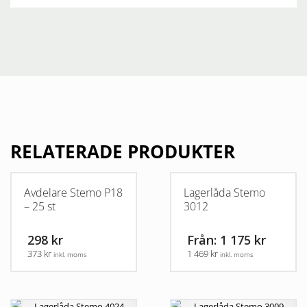
RELATERADE PRODUKTER
Avdelare Stemo P18
Lagerlåda Stemo
– 25 st
3012
298 kr
Från: 1 175 kr
373 kr
1 469 kr
inkl. moms
inkl. moms
Den
här