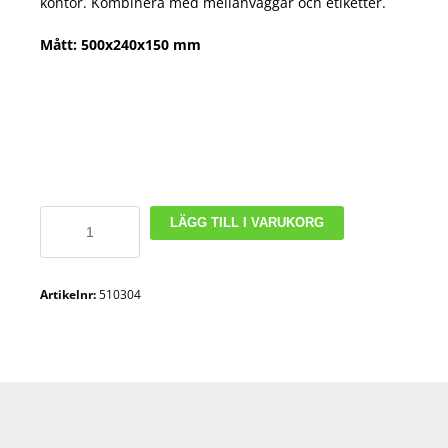
kontor. Kombinera med mellanväggar och etiketter.
Mått: 500x240x150 mm
Lagerlåda
LÄGG TILL I VARUKORG
Stemo
5024-
15
Artikelnr:
510304
mängd