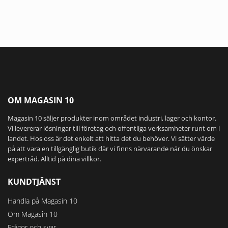
OM MAGASIN 10
Magasin 10 säljer produkter inom området industri, lager och kontor.
Vi levererar lösningar till företag och offentliga verksamheter runt om i
landet. Hos oss är det enkelt att hitta det du behöver. Vi sätter värde
på att vara en tillgänglig butik där vi finns närvarande när du önskar
expertråd. Alltid på dina villkor.
KUNDTJÄNST
Handla på Magasin 10
Om Magasin 10
Frågor och svar