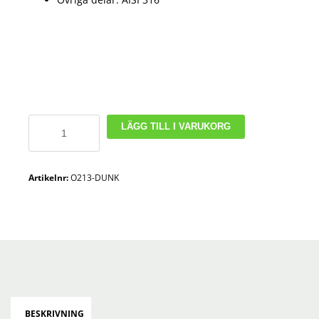
Hävarmspump
LÄGG TILL I VARUKORG
i
Ryton
för
Artikelnr:
O213-DUNK
kem
&
bränsle
–
dunk
mängd
BESKRIVNING