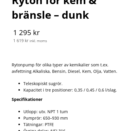
Ryton för kem &
bränsle – dunk
1 295 kr
1 619 kr
inkl. moms
Rytonpump för olika typer av kemikalier som t.ex.
avfettning Alkaliska, Bensin, Diesel, Kem, Olja, Vatten.
Teleskopiskt sugrör.
Kapacitet i tre positioner: 0,35 / 0,45 / 0,6 l/slag.
Specifikationer
Utlopp: utv. NPT 1 tum
Pumprör: 650–930 mm
Tätningar: PTFE
Övriga delar: AISI 316