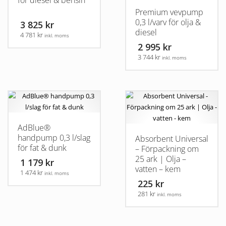
för diesel & bensin
Premium vevpump
0,3 l/varv för olja &
3 825 kr
diesel
4 781 kr
inkl. moms
2 995 kr
3 744 kr
inkl. moms
AdBlue®
handpump 0,3 l/slag
Absorbent Universal
för fat & dunk
– Förpackning om
25 ark | Olja –
1 179 kr
vatten – kem
1 474 kr
inkl. moms
225 kr
281 kr
inkl. moms