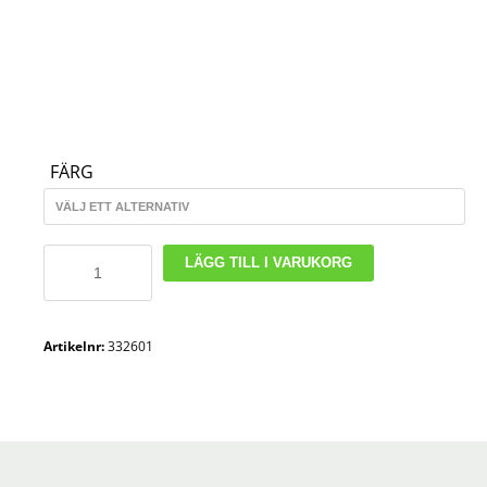
FÄRG
Avfallstunna
LÄGG TILL I VARUKORG
SAFE+
30L
mängd
Artikelnr:
332601