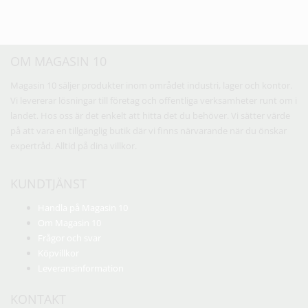
OM MAGASIN 10
Magasin 10 säljer produkter inom området industri, lager och kontor.
Vi levererar lösningar till företag och offentliga verksamheter runt om i
landet. Hos oss är det enkelt att hitta det du behöver. Vi sätter värde
på att vara en tillgänglig butik där vi finns närvarande när du önskar
expertråd. Alltid på dina villkor.
KUNDTJÄNST
Handla på Magasin 10
Om Magasin 10
Frågor och svar
Köpvillkor
Leveransinformation
KONTAKT