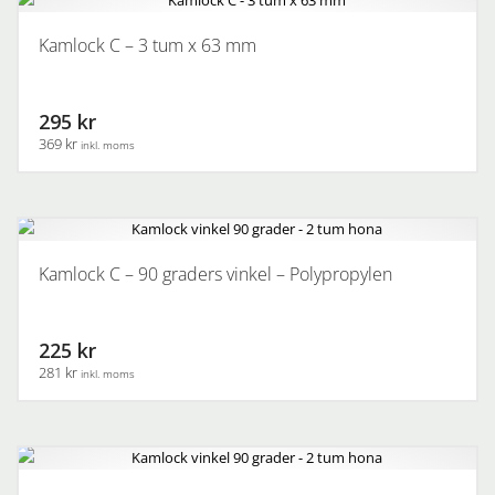
produkten
har
Kamlock C – 3 tum x 63 mm
flera
varianter.
De
295 kr
olika
369 kr
inkl. moms
alternativen
kan
väljas
på
produktsidan
Kamlock C – 90 graders vinkel – Polypropylen
225 kr
281 kr
inkl. moms