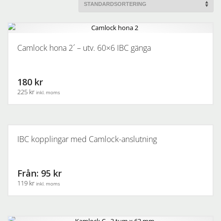
Camlock hona 2´ – utv. 60×6 IBC gänga
180 kr
225 kr
inkl. moms
IBC kopplingar med Camlock-anslutning
Från: 95 kr
119 kr
inkl. moms
Den
här