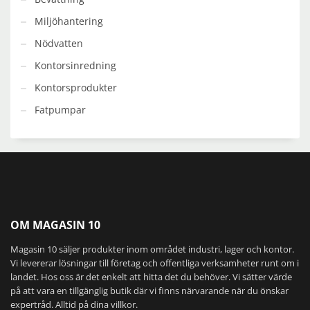
Miljöhantering
Nödvatten
Kontorsinredning
Kontorsprodukter
Fatpumpar
OM MAGASIN 10
Magasin 10 säljer produkter inom området industri, lager och kontor.
Vi levererar lösningar till företag och offentliga verksamheter runt om i
landet. Hos oss är det enkelt att hitta det du behöver. Vi sätter värde
på att vara en tillgänglig butik där vi finns närvarande när du önskar
expertråd. Alltid på dina villkor.