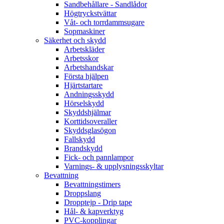
Sandbehållare - Sandlådor
Högtryckstvättar
Våt- och torrdammsugare
Sopmaskiner
Säkerhet och skydd
Arbetskläder
Arbetsskor
Arbetshandskar
Första hjälpen
Hjärtstartare
Andningsskydd
Hörselskydd
Skyddshjälmar
Korttidsoveraller
Skyddsglasögon
Fallskydd
Brandskydd
Fick- och pannlampor
Varnings- & upplysningsskyltar
Bevattning
Bevattningstimers
Droppslang
Dropptejp - Drip tape
Hål- & kapverktyg
PVC-kopplingar