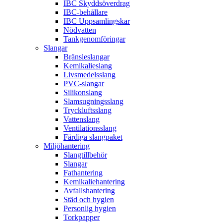
IBC Skyddsöverdrag
IBC-behållare
IBC Uppsamlingskar
Nödvatten
Tankgenomföringar
Slangar
Bränsleslangar
Kemikalieslang
Livsmedelsslang
PVC-slangar
Silikonslang
Slamsugningsslang
Tryckluftsslang
Vattenslang
Ventilationsslang
Färdiga slangpaket
Miljöhantering
Slangtillbehör
Slangar
Fathantering
Kemikaliehantering
Avfallshantering
Städ och hygien
Personlig hygien
Torkpapper