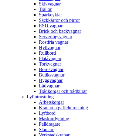
Skivvagnar
Trallor
Sparkcyklar
Säckkärror och pirror
ESD vagnar
Brick och backvagnar
Serveringsvagnar
Rostfria vagnar
Hyllvagnar
Rullbord
Platåvagnar
Torkvagnar
Bordsvagnar
Butiksvagnar
Byggvagnar
Lådvagnar
Trådkorgar och trådburar
Lyftutrustning
Arbetskorgar
Kran och gaffelutrustning
Lyftbord
Maskinflyttning
Palldragare
Staplare
Verkstadskranar