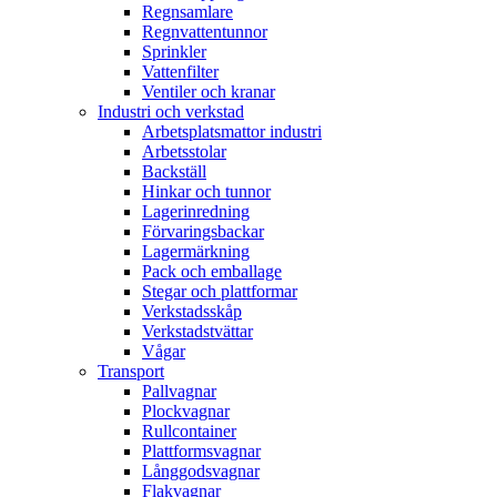
Regnsamlare
Regnvattentunnor
Sprinkler
Vattenfilter
Ventiler och kranar
Industri och verkstad
Arbetsplatsmattor industri
Arbetsstolar
Backställ
Hinkar och tunnor
Lagerinredning
Förvaringsbackar
Lagermärkning
Pack och emballage
Stegar och plattformar
Verkstadsskåp
Verkstadstvättar
Vågar
Transport
Pallvagnar
Plockvagnar
Rullcontainer
Plattformsvagnar
Långgodsvagnar
Flakvagnar