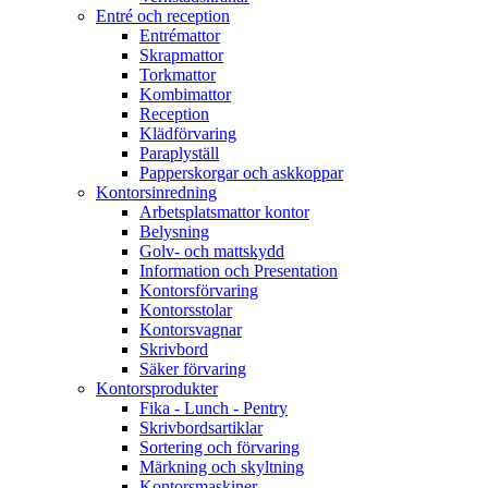
Entré och reception
Entrémattor
Skrapmattor
Torkmattor
Kombimattor
Reception
Klädförvaring
Paraplyställ
Papperskorgar och askkoppar
Kontorsinredning
Arbetsplatsmattor kontor
Belysning
Golv- och mattskydd
Information och Presentation
Kontorsförvaring
Kontorsstolar
Kontorsvagnar
Skrivbord
Säker förvaring
Kontorsprodukter
Fika - Lunch - Pentry
Skrivbordsartiklar
Sortering och förvaring
Märkning och skyltning
Kontorsmaskiner