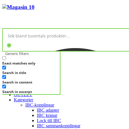
Generic filters
Exact matches only
No products in cart.
Search in title
KATEGORIER
KATEGORIER
Search in content
FRÅGA DIREKT
Search in excerpt
OUTLET
Kategorier
IBC-kopplingar
IBC adapter
IBC kranar
Lock till IBC
IBC sammankopplingar