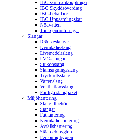
IBC sammankopplingar
IBC Skyddsöverdrag
IBC-behållare
IBC Uppsamlingskar
Nödvatten
Tankgenomföringar
Slangar
Bränsleslangar
Kemikalieslang
Livsmedelsslang
PVC-slangar
Silikonslang
Slamsugningsslang
Tryckluftsslang
Vattenslang
Ventilationsslang
Färdiga slangpaket
Miljöhantering
Slangtillbehör
Slangar
Fathantering
Kemikaliehantering
Avfallshantering
Städ och hygien
Personlig hygien