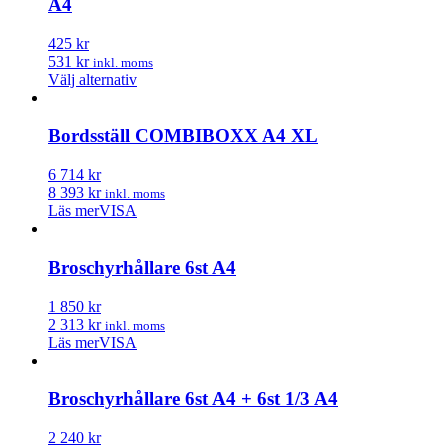
A4
425 kr
531 kr
inkl. moms
Den
Välj alternativ
här
produkten
har
Bordsställ COMBIBOXX A4 XL
flera
varianter.
6 714 kr
De
8 393 kr
inkl. moms
olika
Läs mer
VISA
alternativen
kan
väljas
Broschyrhållare 6st A4
på
produktsidan
1 850 kr
2 313 kr
inkl. moms
Läs mer
VISA
Broschyrhållare 6st A4 + 6st 1/3 A4
2 240 kr