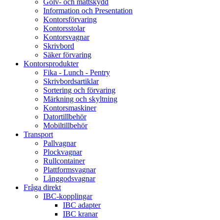
Golv- och mattskydd
Information och Presentation
Kontorsförvaring
Kontorsstolar
Kontorsvagnar
Skrivbord
Säker förvaring
Kontorsprodukter
Fika - Lunch - Pentry
Skrivbordsartiklar
Sortering och förvaring
Märkning och skyltning
Kontorsmaskiner
Datortillbehör
Mobiltillbehör
Transport
Pallvagnar
Plockvagnar
Rullcontainer
Plattformsvagnar
Långgodsvagnar
Fråga direkt
IBC-kopplingar
IBC adapter
IBC kranar