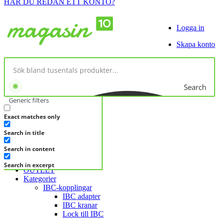
HAR DU REDAN ETT KONTO?
Logga in
Skapa konto
Search
Generic filters
Exact matches only
No products in cart.
Search in title
KATEGORIER
KATEGORIER
Search in content
FRÅGA DIREKT
Search in excerpt
OUTLET
Kategorier
IBC-kopplingar
IBC adapter
IBC kranar
Lock till IBC