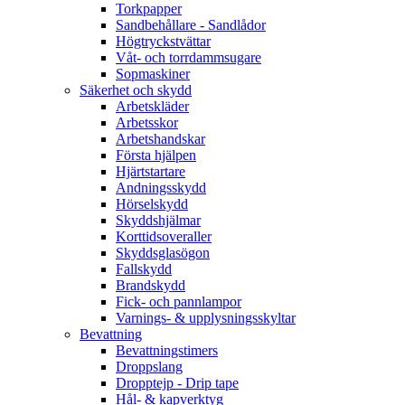
Torkpapper
Sandbehållare - Sandlådor
Högtryckstvättar
Våt- och torrdammsugare
Sopmaskiner
Säkerhet och skydd
Arbetskläder
Arbetsskor
Arbetshandskar
Första hjälpen
Hjärtstartare
Andningsskydd
Hörselskydd
Skyddshjälmar
Korttidsoveraller
Skyddsglasögon
Fallskydd
Brandskydd
Fick- och pannlampor
Varnings- & upplysningsskyltar
Bevattning
Bevattningstimers
Droppslang
Dropptejp - Drip tape
Hål- & kapverktyg