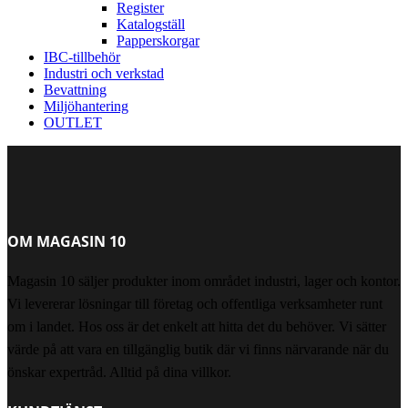
Register
Katalogställ
Papperskorgar
IBC-tillbehör
Industri och verkstad
Bevattning
Miljöhantering
OUTLET
OM MAGASIN 10
Magasin 10 säljer produkter inom området industri, lager och kontor.
Vi levererar lösningar till företag och offentliga verksamheter runt
om i landet. Hos oss är det enkelt att hitta det du behöver. Vi sätter
värde på att vara en tillgänglig butik där vi finns närvarande när du
önskar expertråd. Alltid på dina villkor.