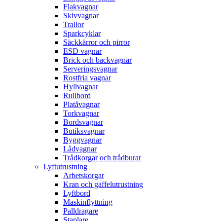
Flakvagnar
Skivvagnar
Trallor
Sparkcyklar
Säckkärror och pirror
ESD vagnar
Brick och backvagnar
Serveringsvagnar
Rostfria vagnar
Hyllvagnar
Rullbord
Platåvagnar
Torkvagnar
Bordsvagnar
Butiksvagnar
Byggvagnar
Lådvagnar
Trådkorgar och trådburar
Lyftutrustning
Arbetskorgar
Kran och gaffelutrustning
Lyftbord
Maskinflyttning
Palldragare
Staplare