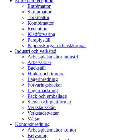
Entré och reception
Entrémattor
Skrapmattor
Torkmattor
Kombimattor
Reception
Klädförvaring
Paraplyställ
Papperskorgar och askkoppar
Industri och verkstad
Arbetsplatsmattor industri
Arbetsstolar
Backställ
Hinkar och tunnor
Lagerinredning
Förvaringsbackar
Lagermärkning
Pack och emballage
Stegar och plattformar
Verkstadsskåp
Verkstadstvättar
Vågar
Kontorsinredning
Arbetsplatsmattor kontor
Belysning