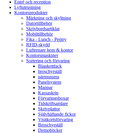
Entré och reception
Lyftutrustning
Kontorsprodukter
Märkning och skyltning
Datortillbehör
Skrivbordsartiklar
Mobiltillbehör
Fika - Lunch - Pentry
RFID-skydd
Luftrenare hem & kontor
Kontorsmaskiner
Sortering och förvaring
Blankettfack
broschyrställ
pärmsnurra
Panelsystem
Mappar
Kassaskrin
Förvaringsboxar
Tidskriftsamlare
Skrivplattor
Självhäftande fickor
Visitkortsförvaring
Broschyrställ
Demoböcker