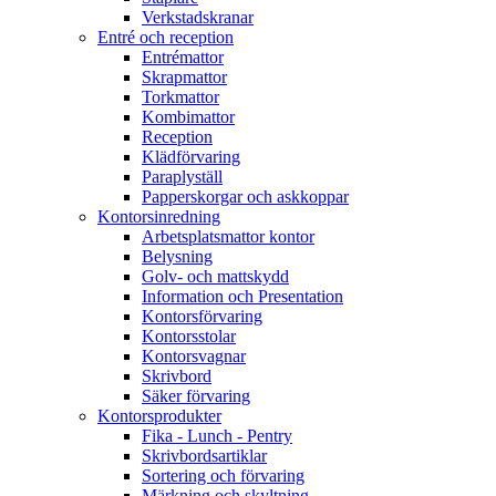
Verkstadskranar
Entré och reception
Entrémattor
Skrapmattor
Torkmattor
Kombimattor
Reception
Klädförvaring
Paraplyställ
Papperskorgar och askkoppar
Kontorsinredning
Arbetsplatsmattor kontor
Belysning
Golv- och mattskydd
Information och Presentation
Kontorsförvaring
Kontorsstolar
Kontorsvagnar
Skrivbord
Säker förvaring
Kontorsprodukter
Fika - Lunch - Pentry
Skrivbordsartiklar
Sortering och förvaring
Märkning och skyltning