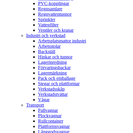
PVC-kopplingar
Regnsamlare
Regnvattentunnor
Sprinkler
Vattenfilter
Ventiler och kranar
Industri och verkstad
Arbetsplatsmattor industri
Arbetsstolar
Backställ
Hinkar och tunnor
Lagerinredning
Förvaringsbackar
Lagermärkning
Pack och emballage
Stegar och plattformar
Verkstadsskåp
Verkstadstvättar
Vågar
Transport
Pallvagnar
Plockvagnar
Rullcontainer
Plattformsvagnar
Långgodsvagnar