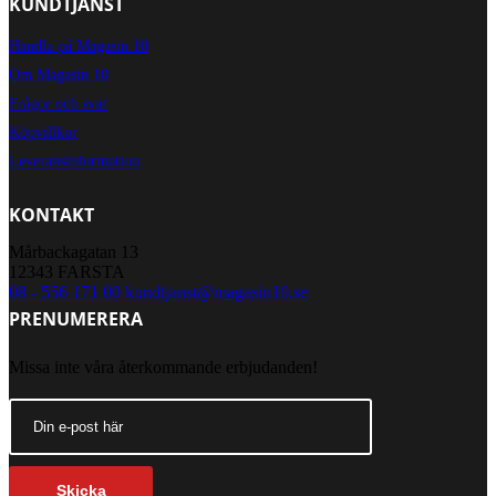
KUNDTJÄNST
Handla på Magasin 10
Om Magasin 10
Frågor och svar
Köpvillkor
Leveransinformation
KONTAKT
Mårbackagatan 13
12343 FARSTA
08 - 556 171 00
kundtjanst@magasin10.se
PRENUMERERA
Missa inte våra återkommande erbjudanden!
Skicka