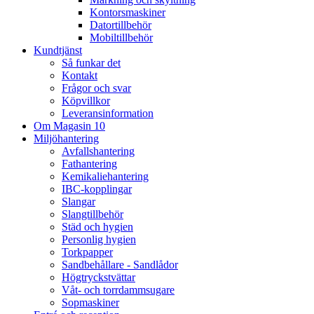
Kontorsmaskiner
Datortillbehör
Mobiltillbehör
Kundtjänst
Så funkar det
Kontakt
Frågor och svar
Köpvillkor
Leveransinformation
Om Magasin 10
Miljöhantering
Avfallshantering
Fathantering
Kemikaliehantering
IBC-kopplingar
Slangar
Slangtillbehör
Städ och hygien
Personlig hygien
Torkpapper
Sandbehållare - Sandlådor
Högtryckstvättar
Våt- och torrdammsugare
Sopmaskiner