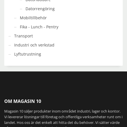
Datorrengöring
Mobiltillbehör
Fika - Lunch - Pentry
Transport
Industri och verkstad
Lyftutrustning
OM MAGASIN 10
Magasin 10 säljer produkter inom området industri, lager och kontor.
Vi levererar lösningar till företag och offentliga verksamheter runt om i
landet. Hos oss är det enkelt att hitta det du behöver. Vi sätter värde