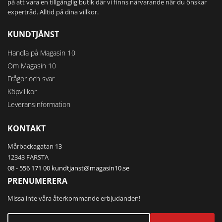
på att vara en tillgänglig butik där vi finns närvarande när du önskar
expertråd. Alltid på dina villkor.
KUNDTJÄNST
Handla på Magasin 10
Om Magasin 10
Frågor och svar
Köpvillkor
Leveransinformation
KONTAKT
Mårbackagatan 13
12343 FARSTA
08 - 556 171 00
kundtjanst@magasin10.se
PRENUMERERA
Missa inte våra återkommande erbjudanden!