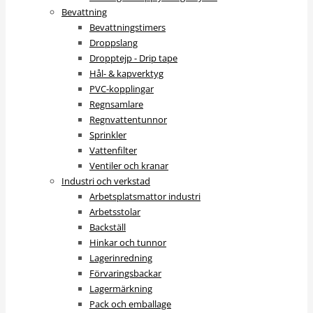
Bevattning
Bevattningstimers
Droppslang
Dropptejp - Drip tape
Hål- & kapverktyg
PVC-kopplingar
Regnsamlare
Regnvattentunnor
Sprinkler
Vattenfilter
Ventiler och kranar
Industri och verkstad
Arbetsplatsmattor industri
Arbetsstolar
Backställ
Hinkar och tunnor
Lagerinredning
Förvaringsbackar
Lagermärkning
Pack och emballage