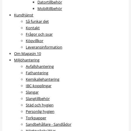
Datortillbehör
Mobiltillbehör
Kundtjänst
Så funkar det
Kontakt
Frågor och svar
Köpvillkor
Leveransinformation
Om Magasin 10
Miljöhantering
Avfallshantering
Fathantering
Kemikaliehantering
IBC-kopplingar
Slangar
Slangtillbehör
Städ och hygien
Personlig hygien
Torkpapper
Sandbehållare - Sandlådor
Högtryckstvättar