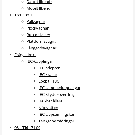
Datortillbehör
Mobiltillbehör
Transport
Pallvagnar
Plockvagnar
Rullcontainer
Plattformsvagnar
Långgodsvagnar
Fråga direkt
IBC-kopplingar
IBC adapter
IBC kranar
Lock till IBC
IBC sammankopplingar
IBC Skyddsöverdrag
IBC-behållare
Nödvatten
IBC Uppsamlingskar
Tankgenomföringar
08 - 556 171 00