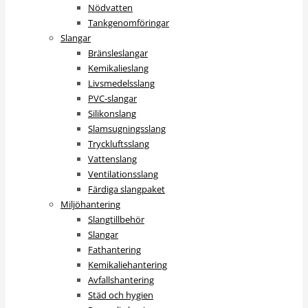
Nödvatten
Tankgenomföringar
Slangar
Bränsleslangar
Kemikalieslang
Livsmedelsslang
PVC-slangar
Silikonslang
Slamsugningsslang
Tryckluftsslang
Vattenslang
Ventilationsslang
Färdiga slangpaket
Miljöhantering
Slangtillbehör
Slangar
Fathantering
Kemikaliehantering
Avfallshantering
Städ och hygien