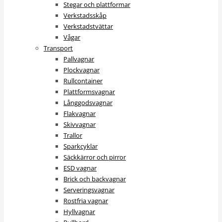
Stegar och plattformar
Verkstadsskåp
Verkstadstvättar
Vågar
Transport
Pallvagnar
Plockvagnar
Rullcontainer
Plattformsvagnar
Långgodsvagnar
Flakvagnar
Skivvagnar
Trallor
Sparkcyklar
Säckkärror och pirror
ESD vagnar
Brick och backvagnar
Serveringsvagnar
Rostfria vagnar
Hyllvagnar