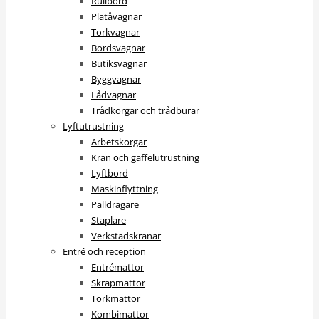
Rullbord
Platåvagnar
Torkvagnar
Bordsvagnar
Butiksvagnar
Byggvagnar
Lådvagnar
Trådkorgar och trådburar
Lyftutrustning
Arbetskorgar
Kran och gaffelutrustning
Lyftbord
Maskinflyttning
Palldragare
Staplare
Verkstadskranar
Entré och reception
Entrémattor
Skrapmattor
Torkmattor
Kombimattor