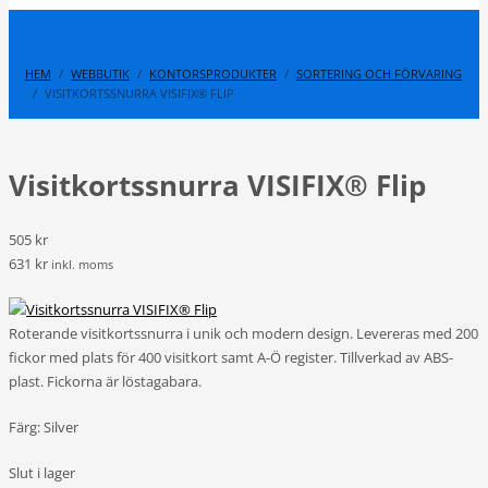
HEM
WEBBUTIK
KONTORSPRODUKTER
SORTERING OCH FÖRVARING
VISITKORTSSNURRA VISIFIX® FLIP
Visitkortssnurra VISIFIX® Flip
505 kr
631 kr
inkl. moms
Roterande visitkortssnurra i unik och modern design. Levereras med 200
fickor med plats för 400 visitkort samt A-Ö register. Tillverkad av ABS-
plast. Fickorna är löstagabara.
Färg: Silver
Slut i lager