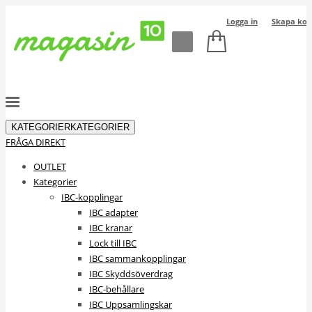
Logga in
Skapa kon
KATEGORIER
KATEGORIER
FRÅGA DIREKT
OUTLET
Kategorier
IBC-kopplingar
IBC adapter
IBC kranar
Lock till IBC
IBC sammankopplingar
IBC Skyddsöverdrag
IBC-behållare
IBC Uppsamlingskar