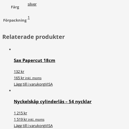
silver
Färg
1
Förpackning
Relaterade produkter
Sax Papercut 18cm
132 kr
165 kr
inkl. moms
Lägg till i varukorg
VISA
Nyckelskåp cylinderlås – 54 nycklar
1 215 kr
1 519 kr
inkl. moms
Lägg till i varukorg
VISA