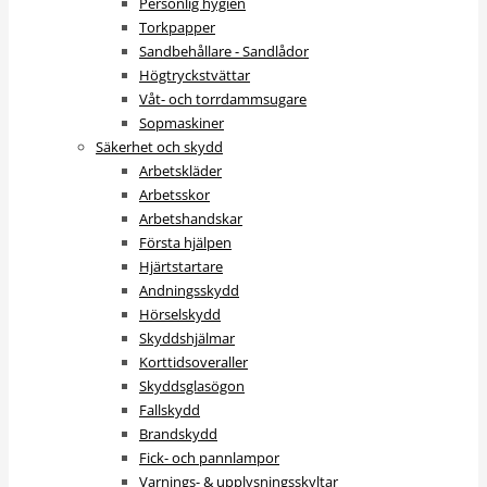
Personlig hygien
Torkpapper
Sandbehållare - Sandlådor
Högtryckstvättar
Våt- och torrdammsugare
Sopmaskiner
Säkerhet och skydd
Arbetskläder
Arbetsskor
Arbetshandskar
Första hjälpen
Hjärtstartare
Andningsskydd
Hörselskydd
Skyddshjälmar
Korttidsoveraller
Skyddsglasögon
Fallskydd
Brandskydd
Fick- och pannlampor
Varnings- & upplysningsskyltar