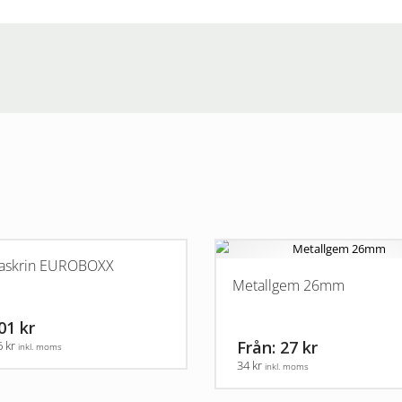
saskrin EUROBOXX
Metallgem 26mm
01 kr
Från: 27 kr
6 kr
inkl. moms
34 kr
inkl. moms
Den