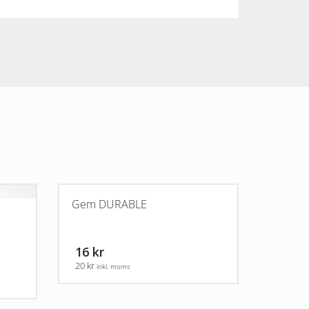
Gem DURABLE
16 kr
20 kr
inkl. moms
Den
här