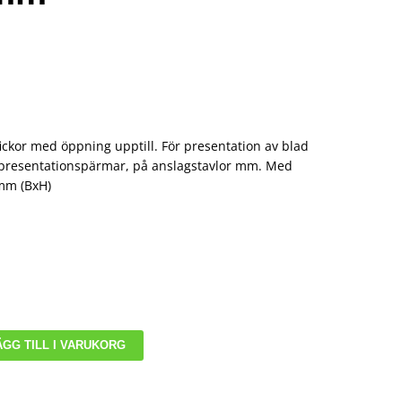
fickor med öppning upptill. För presentation av blad
 presentationspärmar, på anslagstavlor mm. Med
 mm (BxH)
ÄGG TILL I VARUKORG