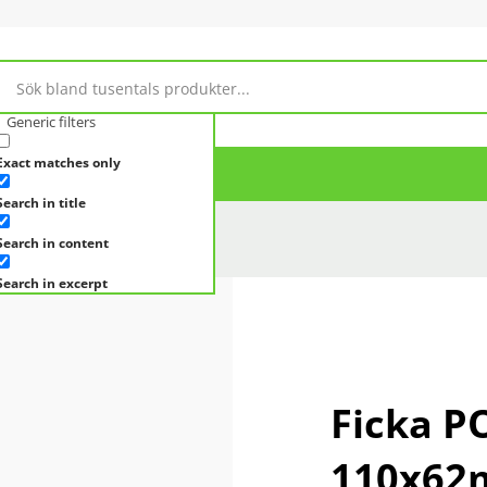
Generic filters
Exact matches only
Om Magasin 10
Search in title
Search in content
FICKA POCKETFIX® 110X62MM
Search in excerpt
Ficka P
110x6