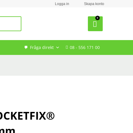
Logga in
Skapa konto
Search
Fråga direkt
08 - 556 171 00
OCKETFIX®
2mm