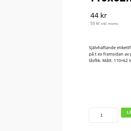
44 kr
55 kr
inkl. moms
Självhäftande etikett
på t ex framsidan av
låsflik. Mått: 110×62
Ficka
L
POCKETFIX®
110x62mm
mängd