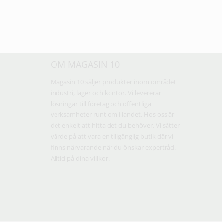
OM MAGASIN 10
Magasin 10 säljer produkter inom området
industri, lager och kontor. Vi levererar
lösningar till företag och offentliga
verksamheter runt om i landet. Hos oss är
det enkelt att hitta det du behöver. Vi sätter
värde på att vara en tillgänglig butik där vi
finns närvarande när du önskar expertråd.
Alltid på dina villkor.