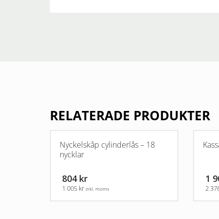
RELATERADE PRODUKTER
Nyckelskåp cylinderlås – 18
Kas
nycklar
804 kr
1 9
1 005 kr
2 37
inkl. moms