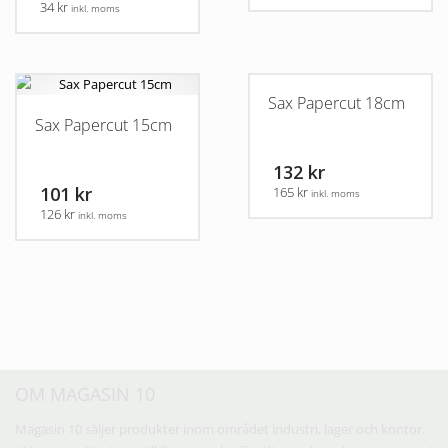
34 kr
inkl. moms
Den
här
produkten
Sax Papercut 18cm
har
Sax Papercut 15cm
flera
varianter.
132 kr
De
101 kr
165 kr
inkl. moms
olika
126 kr
inkl. moms
alternativen
kan
väljas
på
produktsidan
OM MAGASIN 10
Magasin 10 säljer produkter inom området industri, lager och kontor.