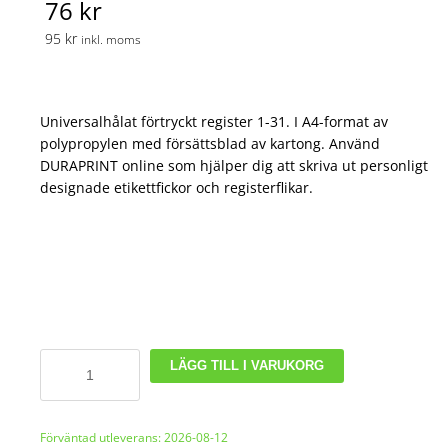
76 kr
95 kr
inkl. moms
Universalhålat förtryckt register 1-31. I A4-format av
polypropylen med försättsblad av kartong. Använd
DURAPRINT online som hjälper dig att skriva ut personligt
designade etikettfickor och registerflikar.
Register
LÄGG TILL I VARUKORG
1-
31
mängd
Förväntad utleverans: 2026-08-12