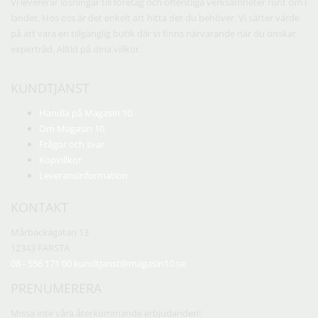
Vi levererar lösningar till företag och offentliga verksamheter runt om i
landet. Hos oss är det enkelt att hitta det du behöver. Vi sätter värde
på att vara en tillgänglig butik där vi finns närvarande när du önskar
expertråd. Alltid på dina villkor.
KUNDTJÄNST
Handla på Magasin 10
Om Magasin 10
Frågor och svar
Köpvillkor
Leveransinformation
KONTAKT
Mårbackagatan 13
12343 FARSTA
08 - 556 171 00
kundtjanst@magasin10.se
PRENUMERERA
Missa inte våra återkommande erbjudanden!