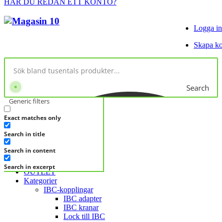
HAR DU REDAN ETT KONTO?
Logga in
Skapa k
Search
Generic filters
Exact matches only
No products in cart.
Search in title
KATEGORIER
KATEGORIER
Search in content
FRÅGA DIREKT
Search in excerpt
OUTLET
Kategorier
IBC-kopplingar
IBC adapter
IBC kranar
Lock till IBC