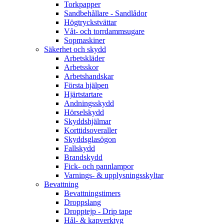
Torkpapper
Sandbehållare - Sandlådor
Högtryckstvättar
Våt- och torrdammsugare
Sopmaskiner
Säkerhet och skydd
Arbetskläder
Arbetsskor
Arbetshandskar
Första hjälpen
Hjärtstartare
Andningsskydd
Hörselskydd
Skyddshjälmar
Korttidsoveraller
Skyddsglasögon
Fallskydd
Brandskydd
Fick- och pannlampor
Varnings- & upplysningsskyltar
Bevattning
Bevattningstimers
Droppslang
Dropptejp - Drip tape
Hål- & kapverktyg