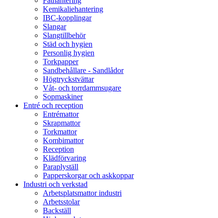
Fathantering
Kemikaliehantering
IBC-kopplingar
Slangar
Slangtillbehör
Städ och hygien
Personlig hygien
Torkpapper
Sandbehållare - Sandlådor
Högtryckstvättar
Våt- och torrdammsugare
Sopmaskiner
Entré och reception
Entrémattor
Skrapmattor
Torkmattor
Kombimattor
Reception
Klädförvaring
Paraplyställ
Papperskorgar och askkoppar
Industri och verkstad
Arbetsplatsmattor industri
Arbetsstolar
Backställ