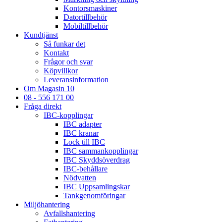
Kontorsmaskiner
Datortillbehör
Mobiltillbehör
Kundtjänst
Så funkar det
Kontakt
Frågor och svar
Köpvillkor
Leveransinformation
Om Magasin 10
08 - 556 171 00
Fråga direkt
IBC-kopplingar
IBC adapter
IBC kranar
Lock till IBC
IBC sammankopplingar
IBC Skyddsöverdrag
IBC-behållare
Nödvatten
IBC Uppsamlingskar
Tankgenomföringar
Miljöhantering
Avfallshantering