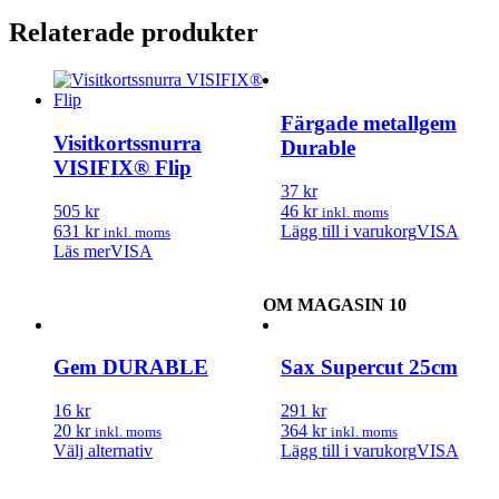
Relaterade produkter
Färgade metallgem
Visitkortssnurra
Durable
VISIFIX® Flip
37 kr
505 kr
46 kr
inkl. moms
631 kr
Lägg till i varukorg
VISA
inkl. moms
Läs mer
VISA
OM MAGASIN 10
Gem DURABLE
Sax Supercut 25cm
16 kr
291 kr
20 kr
364 kr
inkl. moms
inkl. moms
Den
Välj alternativ
Lägg till i varukorg
VISA
här
produkten