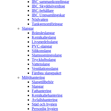
IBC sammankopplingar
IBC Skyddsöverdrag
IBC-behållare
IBC Uppsamlingskar
Nödvatten
Tankgenomföringar
Slangar
Bränsleslangar
Kemikalieslang
Livsmedelsslang
PVC-slangar
Silikonslang
Slamsugningsslang
Tryckluftsslang
Vattenslang
Ventilationsslang
Färdiga slangpaket
Miljöhantering
Slangtillbehör
Slangar
Fathantering
Kemikaliehantering
Avfallshantering
Städ och hygien
Personlig hygien