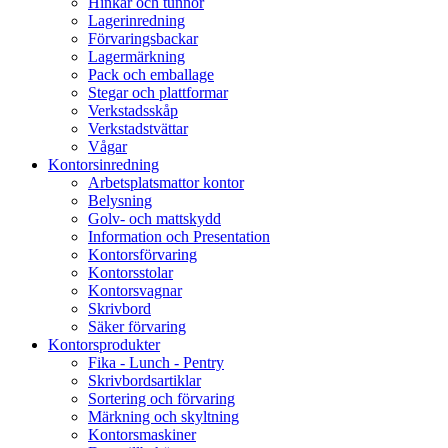
Hinkar och tunnor
Lagerinredning
Förvaringsbackar
Lagermärkning
Pack och emballage
Stegar och plattformar
Verkstadsskåp
Verkstadstvättar
Vågar
Kontorsinredning
Arbetsplatsmattor kontor
Belysning
Golv- och mattskydd
Information och Presentation
Kontorsförvaring
Kontorsstolar
Kontorsvagnar
Skrivbord
Säker förvaring
Kontorsprodukter
Fika - Lunch - Pentry
Skrivbordsartiklar
Sortering och förvaring
Märkning och skyltning
Kontorsmaskiner