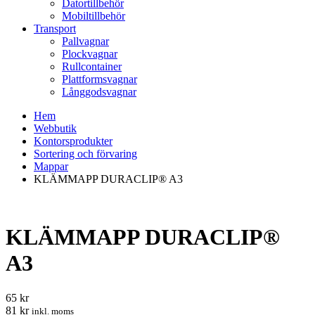
Datortillbehör
Mobiltillbehör
Transport
Pallvagnar
Plockvagnar
Rullcontainer
Plattformsvagnar
Långgodsvagnar
Hem
Webbutik
Kontorsprodukter
Sortering och förvaring
Mappar
KLÄMMAPP DURACLIP® A3
KLÄMMAPP DURACLIP®
A3
65 kr
81 kr
inkl. moms