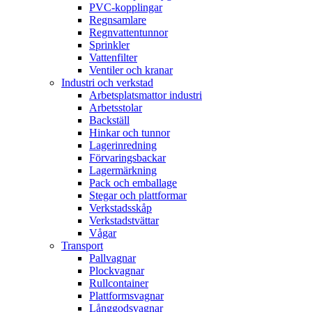
PVC-kopplingar
Regnsamlare
Regnvattentunnor
Sprinkler
Vattenfilter
Ventiler och kranar
Industri och verkstad
Arbetsplatsmattor industri
Arbetsstolar
Backställ
Hinkar och tunnor
Lagerinredning
Förvaringsbackar
Lagermärkning
Pack och emballage
Stegar och plattformar
Verkstadsskåp
Verkstadstvättar
Vågar
Transport
Pallvagnar
Plockvagnar
Rullcontainer
Plattformsvagnar
Långgodsvagnar