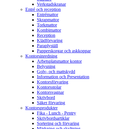
Verkstadskranar
Entré och reception
Entrémattor
Skrapmattor
Torkmattor
Kombimattor
Reception
Klädförvaring
Paraplyställ
Papperskorgar och askkoppar
Kontorsinredning
Arbetsplatsmattor kontor
Belysning
Golv- och mattskydd
Information och Presentation
Kontorsförvaring
Kontorsstolar
Kontorsvagnar
Skrivbord
Säker förvaring
Kontorsprodukter
Fika - Lunch - Pentry
Skrivbordsartiklar
Sortering och förvaring
Märkning och skyltning