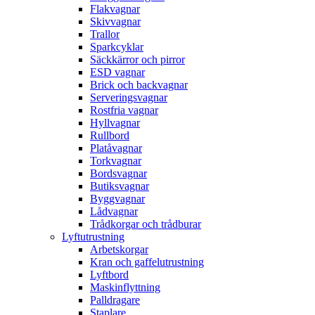
Flakvagnar
Skivvagnar
Trallor
Sparkcyklar
Säckkärror och pirror
ESD vagnar
Brick och backvagnar
Serveringsvagnar
Rostfria vagnar
Hyllvagnar
Rullbord
Platåvagnar
Torkvagnar
Bordsvagnar
Butiksvagnar
Byggvagnar
Lådvagnar
Trådkorgar och trådburar
Lyftutrustning
Arbetskorgar
Kran och gaffelutrustning
Lyftbord
Maskinflyttning
Palldragare
Staplare