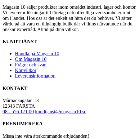
har
Magasin 10 säljer produkter inom området industri, lager och kontor.
flera
Vi levererar lösningar till företag och offentliga verksamheter runt
varianter.
om i landet. Hos oss är det enkelt att hitta det du behöver. Vi sätter
De
värde på att vara en tillgänglig butik där vi finns närvarande när du
olika
önskar expertråd. Alltid på dina villkor.
alternativen
kan
KUNDTJÄNST
väljas
på
produktsidan
Handla på Magasin 10
Om Magasin 10
Frågor och svar
Köpvillkor
Leveransinformation
KONTAKT
Mårbackagatan 13
12343 FARSTA
08 - 556 171 00
kundtjanst@magasin10.se
PRENUMERERA
Missa inte våra återkommande erbjudanden!