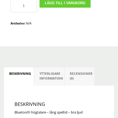
Bluetooth
LÄGG TILL I VARUKORG
högtalare
-
lång
Artikelnr:
N/A
speltid
-
bra
ljud
mängd
BESKRIVNING
YTTERLIGARE
RECENSIONER
INFORMATION
(0)
BESKRIVNING
Bluetooth högtalare – lång speltid – bra ljud