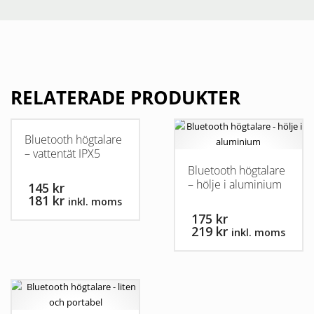
RELATERADE PRODUKTER
Bluetooth högtalare
– vattentät IPX5
Bluetooth högtalare
– hölje i aluminium
145 kr
181 kr
inkl. moms
175 kr
Den
219 kr
inkl. moms
här
produkten
Den
har
här
flera
produkten
varianter.
har