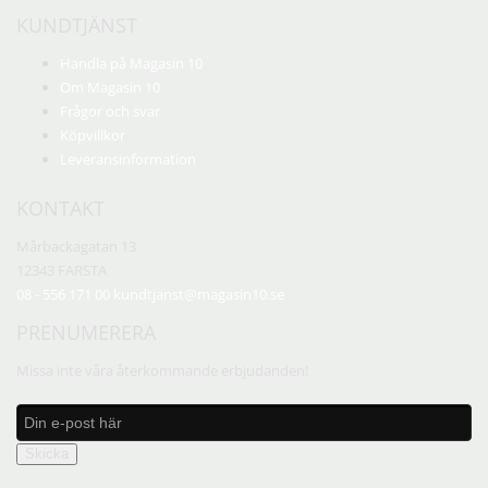
KUNDTJÄNST
Handla på Magasin 10
Om Magasin 10
Frågor och svar
Köpvillkor
Leveransinformation
KONTAKT
Mårbackagatan 13
12343 FARSTA
08 - 556 171 00
kundtjanst@magasin10.se
PRENUMERERA
Missa inte våra återkommande erbjudanden!
Skicka