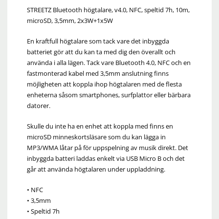
STREETZ Bluetooth högtalare, v4.0, NFC, speltid 7h, 10m,
microSD, 3,5mm, 2x3W+1x5W
En kraftfull högtalare som tack vare det inbyggda
batteriet gör att du kan ta med dig den överallt och
använda i alla lägen. Tack vare Bluetooth 4.0, NFC och en
fastmonterad kabel med 3,5mm anslutning finns
möjligheten att koppla ihop högtalaren med de flesta
enheterna såsom smartphones, surfplattor eller bärbara
datorer.
Skulle du inte ha en enhet att koppla med finns en
microSD minneskortsläsare som du kan lägga in
MP3/WMA låtar på för uppspelning av musik direkt. Det
inbyggda batteri laddas enkelt via USB Micro B och det
går att använda högtalaren under uppladdning.
• NFC
• 3,5mm
• Speltid 7h