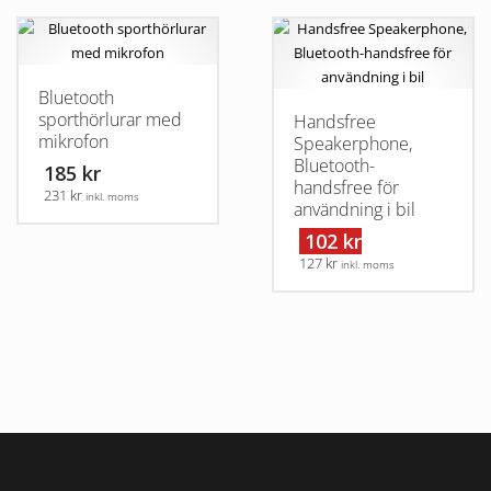
här
här
produkten
produkten
har
har
flera
flera
Bluetooth
varianter.
varianter.
sporthörlurar med
Handsfree
De
De
mikrofon
Speakerphone,
olika
olika
Bluetooth-
185 kr
alternativen
alternativen
handsfree för
231 kr
inkl. moms
kan
kan
användning i bil
väljas
väljas
Den
102 kr
på
på
här
127 kr
inkl. moms
produktsidan
produktsidan
produkten
har
flera
varianter.
De
olika
alternativen
kan
väljas