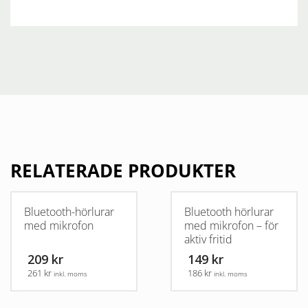
RELATERADE PRODUKTER
Bluetooth-hörlurar
Bluetooth hörlurar
med mikrofon
med mikrofon – för
aktiv fritid
209 kr
149 kr
261 kr
186 kr
inkl. moms
inkl. moms
Den
Den