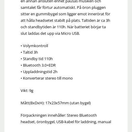
en annan ansluten enhet pausas musiken och
samtalet får förtur automatiskt. På öron pluggen
sitter en gummibygel som ligger emot innerörat för
att hålla headsetet stabilt på plats. Taltiden är ca 3h
och standbytiden är 110h. När batteriet börjar ta
slut laddas det upp via Micro USB.
• Volymkontroll
• Taltid 3h
• Standby tid 110h
• Bluetooth 3.0+EDR
• Uppladdningstid 2h
• Konverterar stereo till mono
Vikt: 9g
Mått(BxDxH): 17x23x57mm (utan bygel)
Förpackningen innehåller: Stereo Bluetooth
headset, öronbygel, USB-kabel för laddning, manual