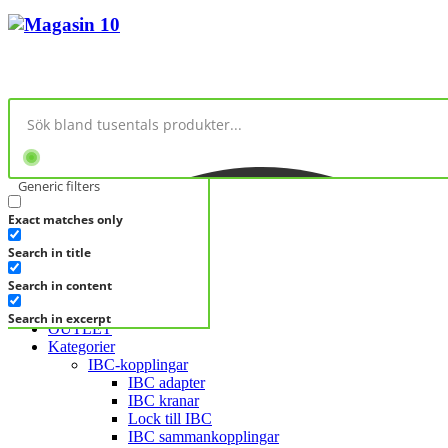
Generic filters
Exact matches only
No products in cart.
Search in title
KATEGORIER
KATEGORIER
Search in content
FRÅGA DIREKT
Search in excerpt
OUTLET
Kategorier
IBC-kopplingar
IBC adapter
IBC kranar
Lock till IBC
IBC sammankopplingar