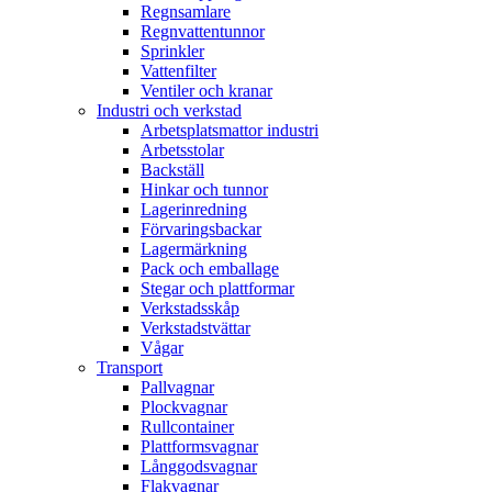
Regnsamlare
Regnvattentunnor
Sprinkler
Vattenfilter
Ventiler och kranar
Industri och verkstad
Arbetsplatsmattor industri
Arbetsstolar
Backställ
Hinkar och tunnor
Lagerinredning
Förvaringsbackar
Lagermärkning
Pack och emballage
Stegar och plattformar
Verkstadsskåp
Verkstadstvättar
Vågar
Transport
Pallvagnar
Plockvagnar
Rullcontainer
Plattformsvagnar
Långgodsvagnar
Flakvagnar