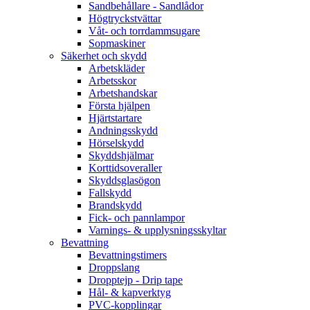
Sandbehållare - Sandlådor
Högtryckstvättar
Våt- och torrdammsugare
Sopmaskiner
Säkerhet och skydd
Arbetskläder
Arbetsskor
Arbetshandskar
Första hjälpen
Hjärtstartare
Andningsskydd
Hörselskydd
Skyddshjälmar
Korttidsoveraller
Skyddsglasögon
Fallskydd
Brandskydd
Fick- och pannlampor
Varnings- & upplysningsskyltar
Bevattning
Bevattningstimers
Droppslang
Dropptejp - Drip tape
Hål- & kapverktyg
PVC-kopplingar