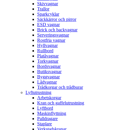
Skivvagnar
Trallor
Sparkcyklar
Säckkärror och pirror
ESD vagnar
Brick och backvagnar
Serveringsvagnar
Rostfria vagnar
Hyllvagnar
Rullbord
Platåvagnar
Torkvagnar
Bordsvagnar
Butiksvagnar
Byggvagnar
Lådvagnar
Trådkorgar och trådburar
Lyftutrustning
Arbetskorgar
Kran och gaffelutrustning
Lyftbord
Maskinflyttning
Palldragare
Staplare
Verkstadskranar