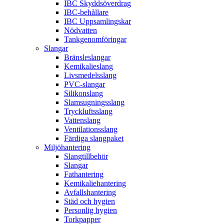
IBC Skyddsöverdrag
IBC-behållare
IBC Uppsamlingskar
Nödvatten
Tankgenomföringar
Slangar
Bränsleslangar
Kemikalieslang
Livsmedelsslang
PVC-slangar
Silikonslang
Slamsugningsslang
Tryckluftsslang
Vattenslang
Ventilationsslang
Färdiga slangpaket
Miljöhantering
Slangtillbehör
Slangar
Fathantering
Kemikaliehantering
Avfallshantering
Städ och hygien
Personlig hygien
Torkpapper