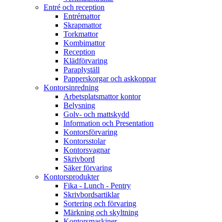
Entré och reception
Entrémattor
Skrapmattor
Torkmattor
Kombimattor
Reception
Klädförvaring
Paraplyställ
Papperskorgar och askkoppar
Kontorsinredning
Arbetsplatsmattor kontor
Belysning
Golv- och mattskydd
Information och Presentation
Kontorsförvaring
Kontorsstolar
Kontorsvagnar
Skrivbord
Säker förvaring
Kontorsprodukter
Fika - Lunch - Pentry
Skrivbordsartiklar
Sortering och förvaring
Märkning och skyltning
Kontorsmaskiner