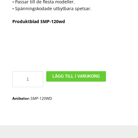
• Passar till de flesta modeller.
• Spänningskodade utbytbara spetsar.
Produktblad SMP-120wd
Laddare
LÄGG TILL I VARUKORG
för
Laptop
15-
Artikelnr:
SMP-120WD
20V
|
6-
8A
mängd